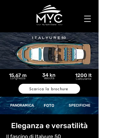
34 kn
15,67 m
1200 lt
Lunghezza
Velocità
Carburante
Scarica la brochure
PANORAMICA
FOTO
SPECIFICHE
Eleganza e versatilità
Il fascino di Italyure 50