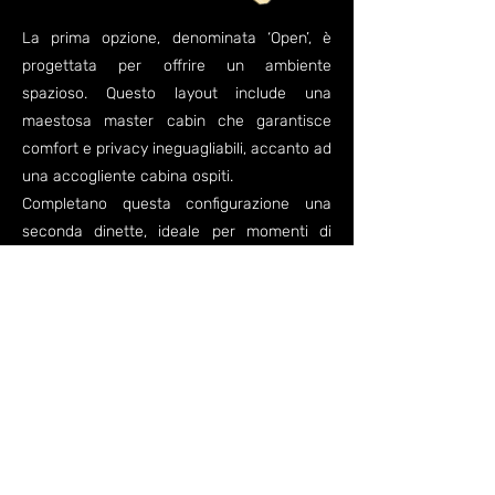
La prima opzione, denominata ‘Open’, è
progettata per offrire un ambiente
spazioso. Questo layout include una
maestosa master cabin che garantisce
comfort e privacy ineguagliabili, accanto ad
una accogliente cabina ospiti.
Completano questa configurazione una
seconda dinette, ideale per momenti di
relax e convivialità, e due bagni separati,
ciascuno rifinito con materiali di alta qualità
e design sofisticato. In alternativa, per chi
preferisce maggiori possibilità di alloggio
per ospiti o famiglia, proponiamo il layout
‘Cruise’.
Questa configurazione si differenzia per la
sostituzione della seconda dinette con una
terza cabina, aumentando così la capacità