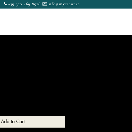
📞+39 320 469 8926 ✉️
info@mycrent.it
 boat
News & Blog
Contacts
1
Add to Cart