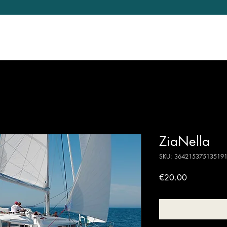
ur destinations
Prenota ora
Propose your
ZiaNella
SKU: 36421537513519
Price
€20.00