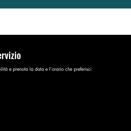
Noleggia la tua barca
Usato Seleziona
rvizio
lità e prenota la data e l'orario che preferisci