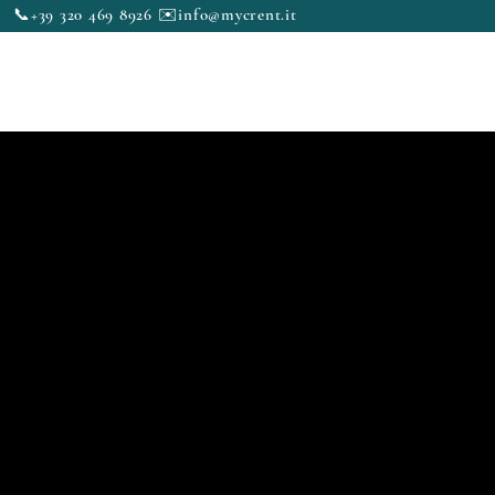
📞+39 320 469 8926 ✉️
info@mycrent.it
to
News & Blog
Contatti