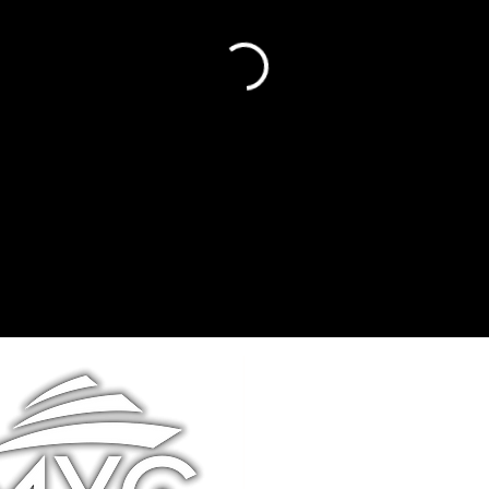
Trani, Via Benedetto Roc
info@mycrent.it
+39 320 469 8926