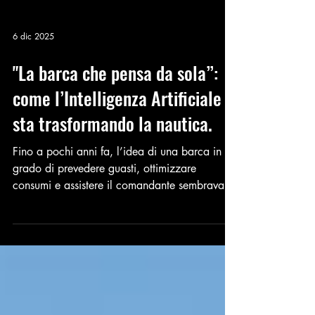
6 dic 2025
"La barca che pensa da sola”:
come l’Intelligenza Artificiale
sta trasformando la nautica.
Fino a pochi anni fa, l’idea di una barca in
grado di prevedere guasti, ottimizzare
consumi e assistere il comandante sembrava
fantascienza. Oggi, invece, è realtà:
l’Intelligenza Artificiale sta trasformando la
nautica di lusso, rendendo ogni esperienza in
mare più sicura, confortevole e senza stress. Le
nuove imbarcazioni non sono più semplici