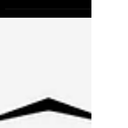
Pacchetti turistici e locazione di unità da
diporto: il Ministero delle Infrastrutture e dei
Trasporti e il Ministero del Turismo chiariscono
la disciplina. La soddisfazione di Confindustria
Nautica. Il Ministero delle Infrastrutture e dei
Trasporti e il Ministero del Turismo hanno
emanato oggi la circolare congiunta che detta
le linee guida di coordinamento tra l’istituto
dei pacchetti turistici e servizi turistici
collegati, previsto dal d.lgs. 23 maggio 2011
n. 79, e l’us