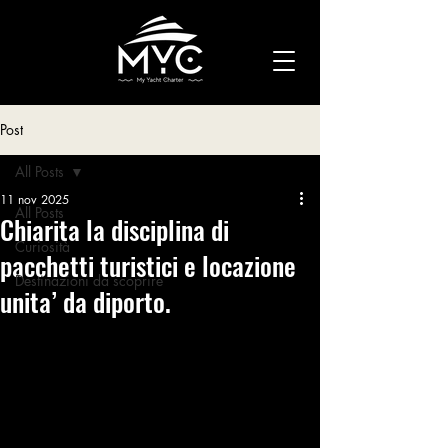
Post
All Posts
11 nov 2025
All Posts
Chiarita la disciplina di
Curiosità
pacchetti turistici e locazione
Destinazioni da scoprire
unita’ da diporto.