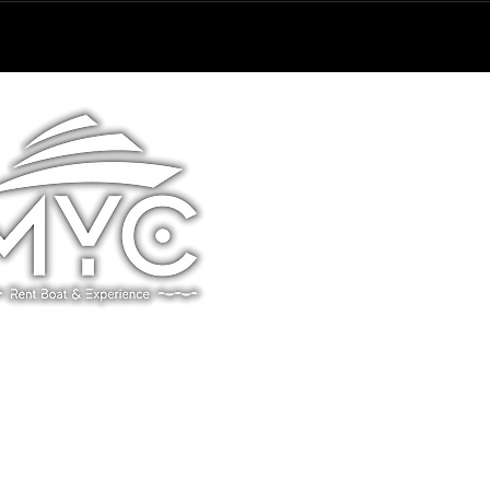
Trani, Via Benedetto Roc
info@mycrent.it
+39 320 469 8926
Privacy & Policy
FAQ
Rent Boat and Experience
©2023 by My Yacht Charter.