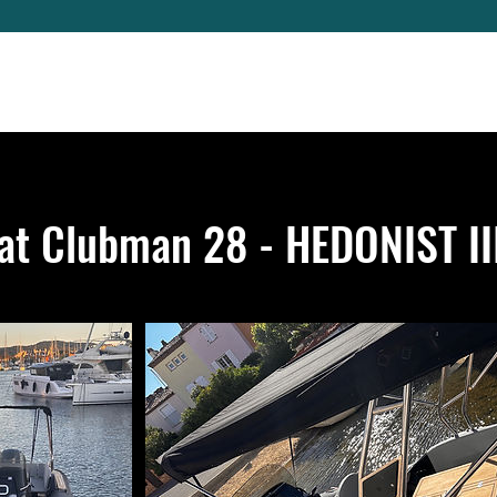
Noleggia la tua barca
Usato Seleziona
at Clubman 28 - HEDONIST II