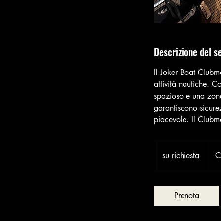
Descrizione del se
Il Joker Boat Clubm
attività nautiche. C
spazioso e una zona 
garantiscono sicure
piacevole. Il Clubm
su
richiesta
su richiesta
C
Prenota