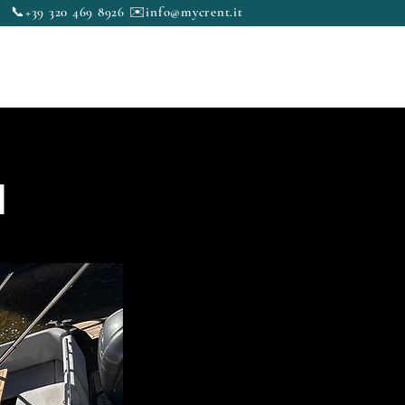
📞+39 320 469 8926 ✉️
info@mycrent.it
to
News & Blog
Contatti
I