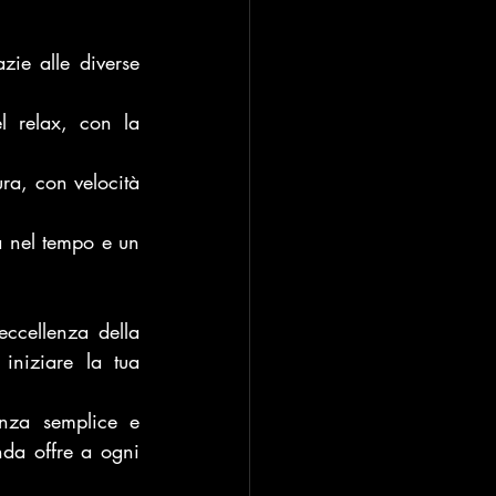
zie alle diverse 
l relax, con la 
a, con velocità 
a nel tempo e un 
ccellenza della 
iniziare la tua 
nza semplice e 
nda offre a ogni 