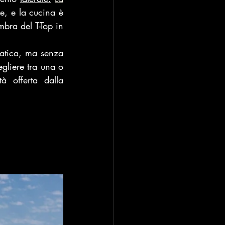
e, e la cucina è 
mbra del T-Top in 
atica, ma senza 
gliere tra una o 
 offerta dalla 