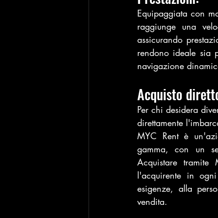
Equipaggiata con mo
raggiunge una velo
assicurando prestazi
rendono ideale sia pe
navigazione dinamica
Acquisto diret
Per chi desidera dive
direttamente l'imbar
MYC Rent è un'azien
gamma, con un serv
Acquistare tramite 
l'acquirente in ogn
esigenze, alla pers
vendita.