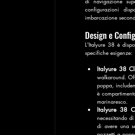
di navigazione supe
configurazioni disp
imbarcazione secondo
Design e Config
L'Italyure 38 è dispo
specifiche esigenze:
Italyure 38 Cl
walkaround. Off
poppa, includen
è compartimentat
marinaresco.
Italyure 38 C
necessitando di 
di avere una s
pozzetti a pop