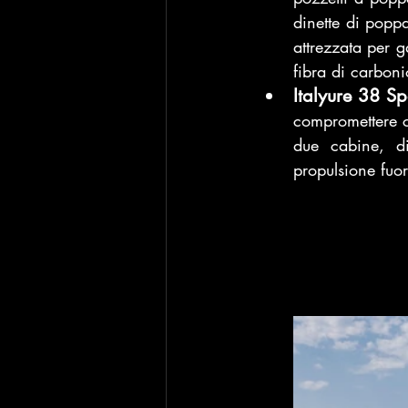
dinette di poppa
attrezzata per g
fibra di carbon
Italyure 38 Sp
compromettere co
due cabine, di
propulsione fuo