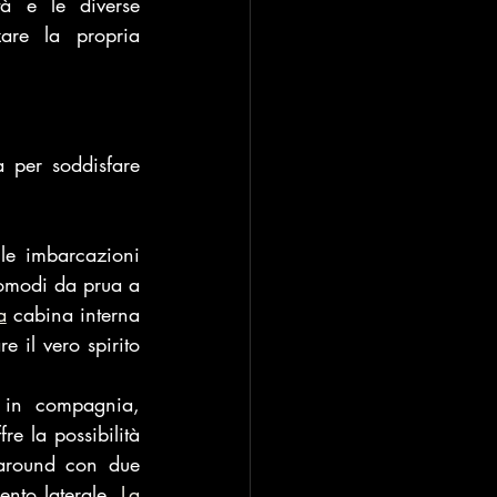
tà e le diverse 
are la propria 
a per soddisfare 
le imbarcazioni 
omodi da prua a 
a
 cabina interna 
 il vero spirito 
 in compagnia, 
e la possibilità 
around con due 
ento 
laterale.
La