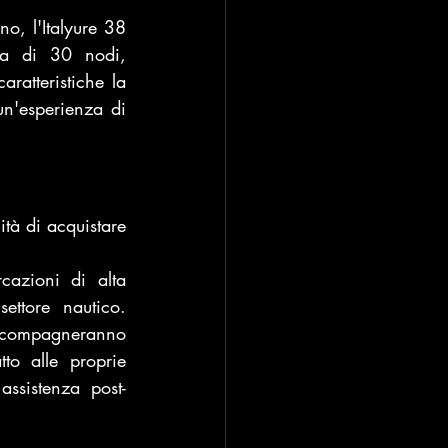
 l'Italyure 38 
a di 30 nodi, 
atteristiche la 
un'esperienza di 
tà di acquistare 
azioni di alta 
ttore nautico. 
ccompagneranno 
to alle proprie 
assistenza post-