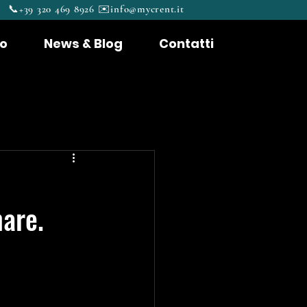
📞+39 320 469 8926 ✉️
info@mycrent.it
to
News & Blog
Contatti
mare.