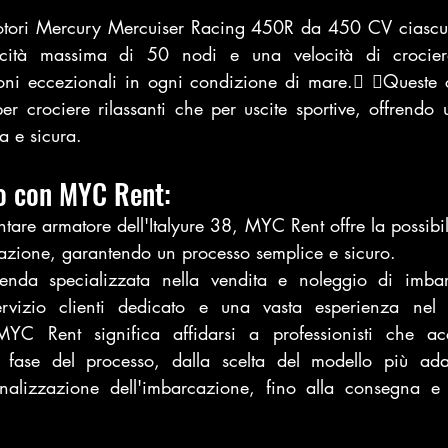
tori Mercury Mercuiser Racing 450R da 450 CV ciascuno,
cità massima di 50 nodi e una velocità di crocier
oni eccezionali in ogni condizione di mare. Queste car
r crociere rilassanti che per uscite sportive, offrendo 
 e sicura.
to con MYC Rent:
ntare armatore dell'Italyure 38, MYC Rent offre la possibili
cazione, garantendo un processo semplice e sicuro. 
da specializzata nella vendita e noleggio di imbarc
izio clienti dedicato e una vasta esperienza nel se
MYC Rent significa affidarsi a professionisti che a
i fase del processo, dalla scelta del modello più adat
onalizzazione dell'imbarcazione, fino alla consegna e 