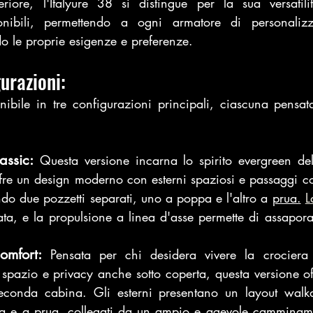
riore, l'Italyure 38 si distingue per la sua versatili
onibili, permettendo a ogni armatore di personalizz
 le proprie esigenze e preferenze.
urazioni:
nibile in tre configurazioni principali, ciascuna pensat
assic:
 Questa versione incarna lo spirito evergreen del
re un design moderno con esterni spaziosi e passaggi c
do due pozzetti separati, uno a poppa e l'altro a 
prua.
L
a, e la propulsione a linea d'asse permette di assaporare
omfort: 
Pensata per chi desidera vivere la crociera
spazio e privacy anche sotto coperta, questa versione offr
econda cabina. Gli esterni presentano un layout walk
pa e a prua, collegati da un ampio e agevole camminam